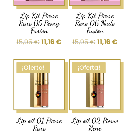
Lip Kit Pierre
Lip Kit Pierre
Rene 05 Peony
Rene 06 Nude
Fusion
Fusion
El
El
El
El
15,95
€
11,16
€
15,95
€
11,16
€
precio
precio
precio
prec
original
actual
original
actu
era:
es:
era:
es:
¡Oferta!
¡Oferta!
15,95 €.
11,16 €.
15,95 €.
11,16 
Lip oil 01 Pierre
Lip oil 02 Pierre
Rene
Rene