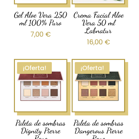
Gel Aloe Vera 250
Crema Facial Aloe
ml 100% Puro
Vera 50 ml
Labnatur
7,00
€
16,00
€
¡Oferta!
¡Oferta!
Paleta de sombras
Paleta de sombras
Dignity Pierre
Dangerous Pierre
Rene
Rene