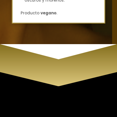
oscuros y morenos.
Producto
vegano
.
Cirene Centro de Belleza