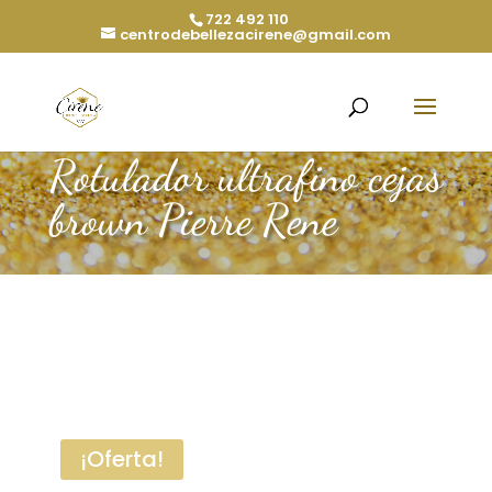
722 492 110
centrodebellezacirene@gmail.com
Rotulador ultrafino cejas
brown Pierre Rene
¡Oferta!