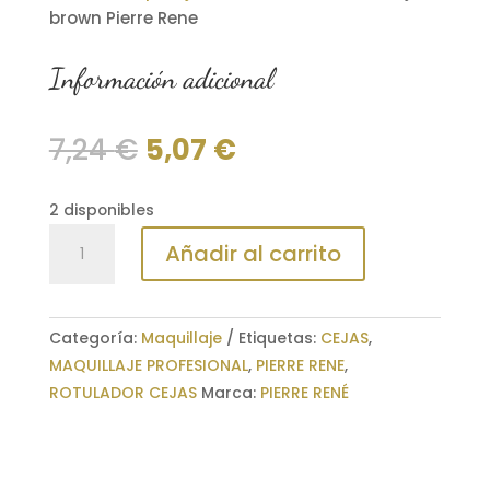
brown Pierre Rene
Información adicional
El
El
7,24
€
5,07
€
precio
precio
original
actual
2 disponibles
era:
es:
Rotulador
7,24 €.
5,07 €.
Añadir al carrito
ultrafino
cejas
brown
Categoría:
Maquillaje
Etiquetas:
CEJAS
,
Pierre
MAQUILLAJE PROFESIONAL
,
PIERRE RENE
,
Rene
ROTULADOR CEJAS
Marca:
PIERRE RENÉ
cantidad