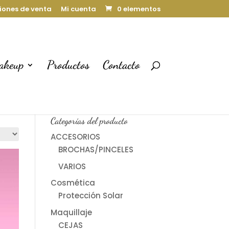
iones de venta
Mi cuenta
0 elementos
akeup
Productos
Contacto
Carrito
Categorías del producto
ACCESORIOS
BROCHAS/PINCELES
VARIOS
Cosmética
Protección Solar
Maquillaje
CEJAS