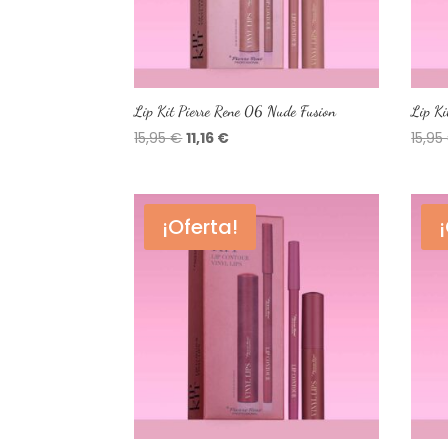
Lip Kit Pierre Rene 06 Nude Fusion
Lip Ki
El
El
15,95
€
11,16
€
15,95
precio
precio
original
actual
era:
es:
¡Oferta!
15,95 €.
11,16 €.