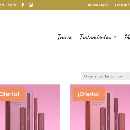
mail.com
Aviso legal
Condic
Inicio
Tratamientos
M
¡Oferta!
¡Oferta!