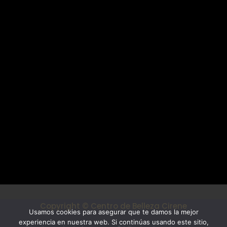
Mi cuenta
Cirene Centro de Belleza
Cirene Centro de Belleza
C/Pintor Antonio Hidalgo, 16 Local 1
Vélez-Málaga
Tel. 722 492 110
centrodebellezacirene@gmail.com
Síguenos
Copyright © Centro de Belleza Cirene
Usamos cookies para asegurar que te damos la mejor
experiencia en nuestra web. Si continúas usando este sitio,