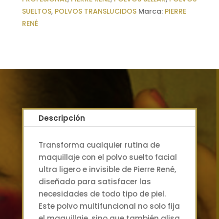
Rene
SUELTOS
,
POLVOS TRANSLUCIDOS
Marca:
PIERRE
cantidad
RENÉ
Descripción
Transforma cualquier rutina de
maquillaje con el polvo suelto facial
ultra ligero e invisible de Pierre René,
diseñado para satisfacer las
necesidades de todo tipo de piel.
Este polvo multifuncional no solo fija
el maquillaje, sino que también alisa