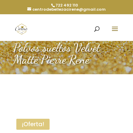
722 492 110
centrodebellezacirene@gmail.com
Polvos sueltos Velvet
Matte Pierre Rene
¡Oferta!