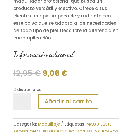
maquillador profesional que busca un
producto versátil y efectivo. Ofrece a tus
clientes una piel impecable y radiante con
este polvo que se adapta a las necesidades
de todo tipo de piel. Descubre la diferencia en
cada aplicación.
Información adicional
El
El
12,95
€
9,06
€
precio
precio
original
actual
2 disponibles
era:
es:
Polvos
12,95 €.
9,06 €.
Añadir al carrito
sueltos
Velvet
Matte
Categoría:
Maquillaje
Etiquetas:
MAQUILLAJE
Pierre
PROFESIONAL
,
PIERRE RENE
,
POLVOS SELLAR
,
POLVOS