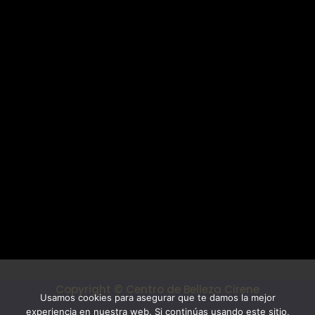
Mi cuenta
Cirene Centro de Belleza
Cirene Centro de Belleza
C/Pintor Antonio Hidalgo, 16 Local 1
Vélez-Málaga
Tel. 722 492 110
centrodebellezacirene@gmail.com
Síguenos
Copyright © Centro de Belleza Cirene
Usamos cookies para asegurar que te damos la mejor
experiencia en nuestra web. Si continúas usando este sitio,