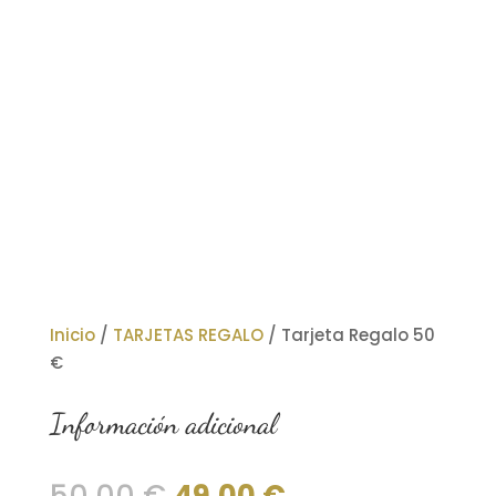
Inicio
/
TARJETAS REGALO
/ Tarjeta Regalo 50
€
Información adicional
El
El