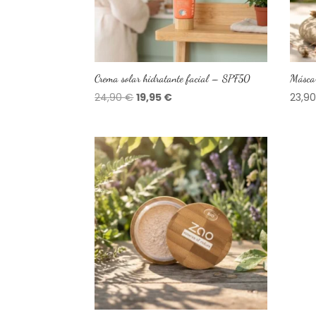
Crema solar hidratante facial – SPF50
Másca
El
El
24,90
€
19,95
€
23,9
precio
precio
original
actual
era:
es:
24,90 €.
19,95 €.