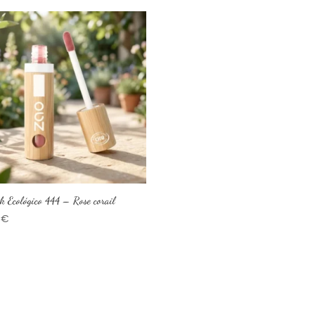
k Ecológico 444 – Rose corail
0
€