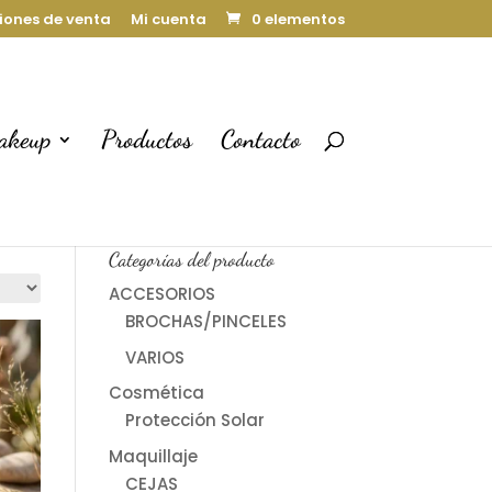
iones de venta
Mi cuenta
0 elementos
akeup
Productos
Contacto
Carrito
Categorías del producto
ACCESORIOS
BROCHAS/PINCELES
VARIOS
Cosmética
Protección Solar
Maquillaje
CEJAS