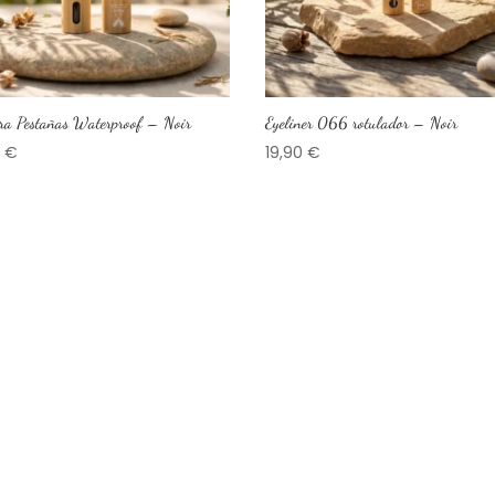
ra Pestañas Waterproof – Noir
Eyeliner 066 rotulador – Noir
0
€
19,90
€