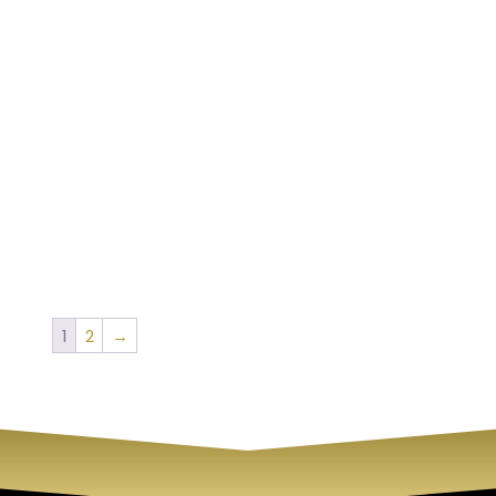
1
2
→