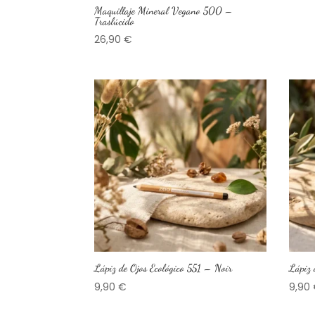
Maquillaje Mineral Vegano 500 –
Traslúcido
26,90
€
Lápiz de Ojos Ecológico 551 – Noir
Lápiz 
9,90
€
9,90