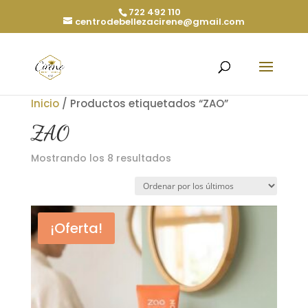
722 492 110
centrodebellezacirene@gmail.com
Inicio
/ Productos etiquetados “ZAO”
ZAO
Ordenado
Mostrando los 8 resultados
por
los
últimos
¡Oferta!