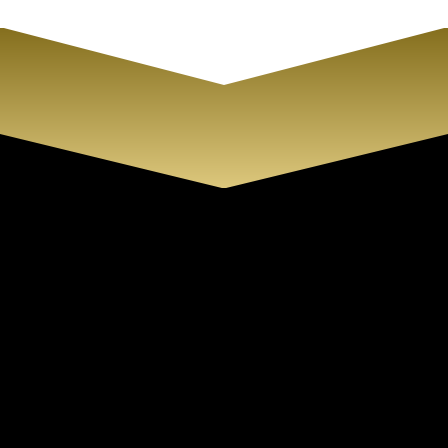
Cirene Centro de Belleza
En Cirene queremos sacar tu mejor
versión a través de nuestros
tratamientos de belleza, cuidados
para tu piel y maquillaje profesional.
Información