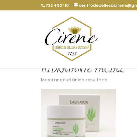
722 492 110
centrodebellezacirene@g
Inicio
/ Productos etiquetados “HIDRATA
HIDRATANTE FACIAL
Mostrando el único resultado