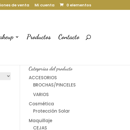
iones de venta
Mi cuenta
0 elementos
akeup
Productos
Contacto
Carrito
Categorías del producto
ACCESORIOS
BROCHAS/PINCELES
VARIOS
Cosmética
Protección Solar
Maquillaje
CEJAS