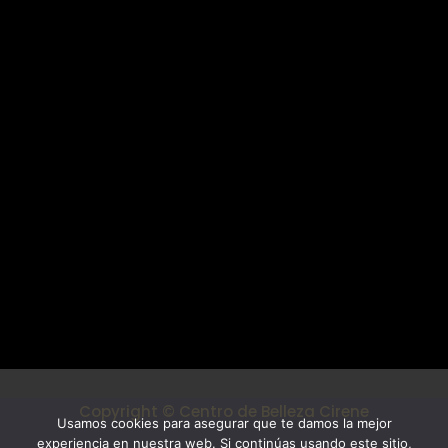
Mi cuenta
Cirene Centro de Belleza
Cirene Centro de Belleza
C/Pintor Antonio Hidalgo, 16 Local 1
Vélez-Málaga
Tel. 722 492 110
centrodebellezacirene@gmail.com
Síguenos
Copyright © Centro de Belleza Cirene
Usamos cookies para asegurar que te damos la mejor
experiencia en nuestra web. Si continúas usando este sitio,