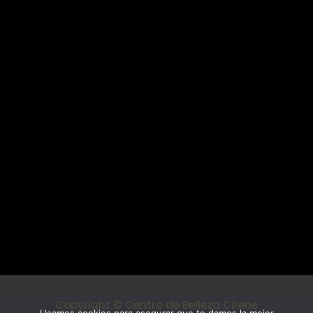
Condiciones de venta
Mi cuenta
Cirene Centro de Belleza
Cirene Centro de Belleza
C/Pintor Antonio Hidalgo, 16 Local 1
Vélez-Málaga
Tel. 722 492 110
centrodebellezacirene@gmail.com
Síguenos
Copyright © Centro de Belleza Cirene