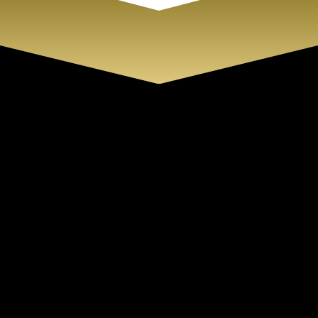
Cirene Centro de Belleza
En Cirene queremos sacar tu mejor
versión a través de nuestros
tratamientos de belleza, cuidados
para tu piel y maquillaje profesional.
Información
Aviso legal
Política de privacidad